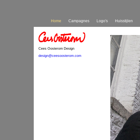
Home
Campagnes
Logo's
Huisstijlen
Cees Oosterom Design
design@ceesoosterom.com