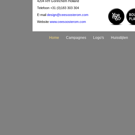
4204 RH Gorinchem Holland
Telefoon +31 (0)183 303 304
E-mail
design@ceesoosterom.com
Website
www.ceesoosterom.com
Home
Campagnes
Logo's
Huisstijlen